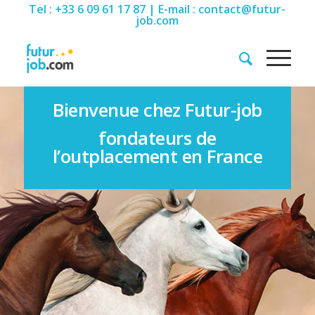
Tel : +33 6 09 61 17 87 | E-mail : contact@futur-
job.com
Bienvenue chez Futur-job
fondateurs de
l’outplacement en France